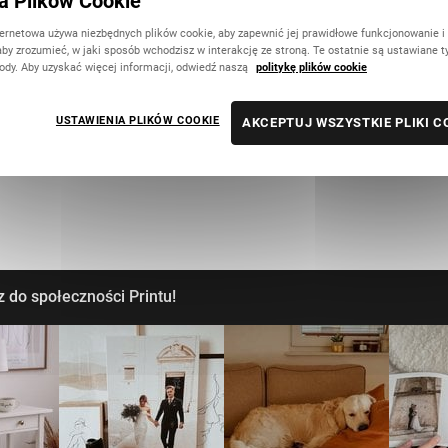
ka Plików Cookie
ternetowa używa niezbędnych plików cookie, aby zapewnić jej prawidłowe funkcjonowanie i
aby zrozumieć, w jaki sposób wchodzisz w interakcję ze stroną. Te ostatnie są ustawiane t
ody. Aby uzyskać więcej informacji, odwiedź naszą
politykę plików cookie
USTAWIENIA PLIKÓW COOKIE
AKCEPTUJ WSZYSTKIE PLIKI C
 do społeczności Printu!