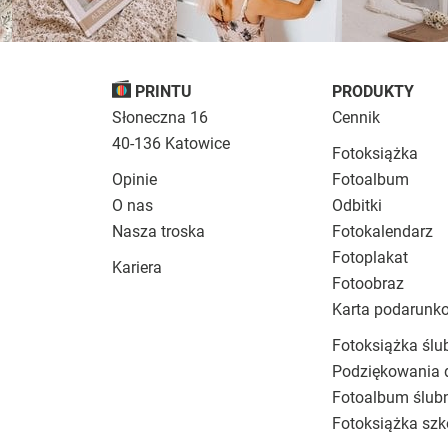
PRINTU
PRODUKTY
Słoneczna 16
Cennik
40-136 Katowice
Fotoksiążka
Opinie
Fotoalbum
O nas
Odbitki
Nasza troska
Fotokalendarz
Fotoplakat
Kariera
Fotoobraz
Karta podarunk
Fotoksiążka ślu
Podziękowania 
Fotoalbum ślub
Fotoksiążka szk