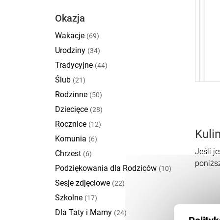
Okazja
Wakacje
(69)
Urodziny
(34)
Tradycyjne
(44)
Ślub
(21)
Rodzinne
(50)
Dziecięce
(28)
Rocznice
(12)
Kuli
Komunia
(6)
Jeśli j
Chrzest
(6)
poniższ
Podziękowania dla Rodziców
(10)
Sesje zdjęciowe
(22)
Szkolne
(17)
Dla Taty i Mamy
(24)