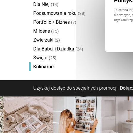
Polity
Dla Niej
(14)
Ta strona in
Podsumowania roku
(28)
śledzących, 
uzyskaniu zg
Portfolio / Biznes
(7)
Miłosne
(15)
Zwierzaki
(2)
Dla Babci i Dziadka
(24)
Święta
(25)
Kulinarne
Uzyskaj dostęp do specjalnych promocji.
Dołącz