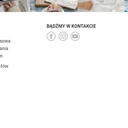
BĄDŹMY W KONTAKCIE
esowa
ania
um
afów