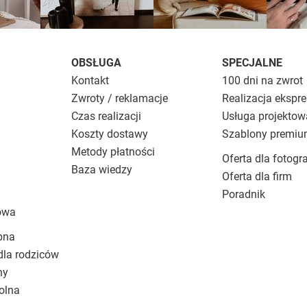
OBSŁUGA
SPECJALNE
Kontakt
100 dni na zwrot
Zwroty / reklamacje
Realizacja ekspr
Czas realizacji
Usługa projektow
Koszty dostawy
Szablony premi
Metody płatności
Oferta dla fotogr
Baza wiedzy
Oferta dla firm
Poradnik
owa
bna
dla rodziców
ny
olna