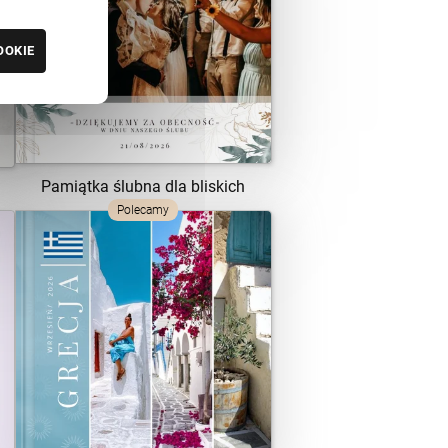
ZOBACZ SZABLON
OOKIE
Pamiątka ślubna dla bliskich
Polecamy
ZOBACZ SZABLON