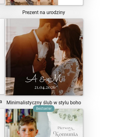
Prezent na urodziny
ZOBACZ SZABLON
a
Minimalistyczny ślub w stylu boho
Bestseller