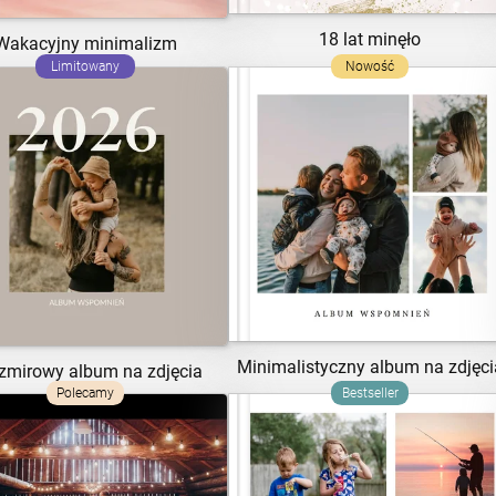
18 lat minęło
Wakacyjny minimalizm
Limitowany
Nowość
ZOBACZ SZABLON
ZOBACZ SZABLON
Minimalistyczny album na zdjęci
zmirowy album na zdjęcia
Polecamy
Bestseller