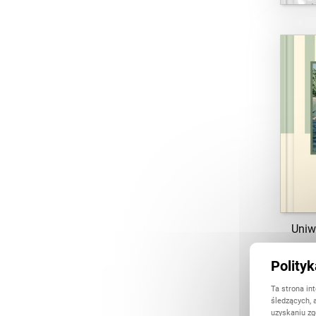
Uniw
Polity
Ta strona in
śledzących, 
uzyskaniu zg