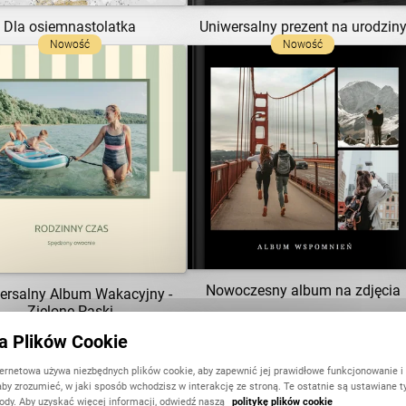
Dla osiemnastolatka
Uniwersalny prezent na urodzin
Nowość
Nowość
ZOBACZ SZABLON
ZOBACZ SZABLON
Nowoczesny album na zdjęcia
ersalny Album Wakacyjny -
Zielone Paski
Limitowany
Bestseller
ka Plików Cookie
ternetowa używa niezbędnych plików cookie, aby zapewnić jej prawidłowe funkcjonowanie i
aby zrozumieć, w jaki sposób wchodzisz w interakcję ze stroną. Te ostatnie są ustawiane t
ody. Aby uzyskać więcej informacji, odwiedź naszą
politykę plików cookie