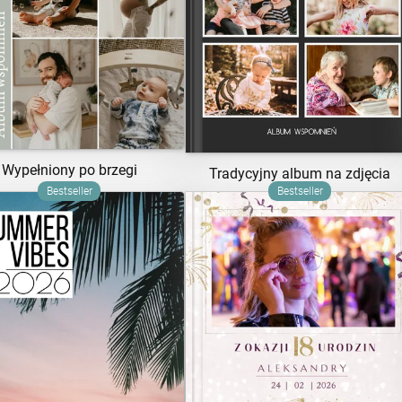
ZOBACZ SZABLON
ZOBACZ SZABLON
Wypełniony po brzegi
Tradycyjny album na zdjęcia
Bestseller
Bestseller
ZOBACZ SZABLON
ZOBACZ SZABLON