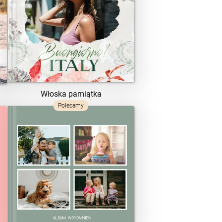
ZOBACZ SZABLON
Włoska pamiątka
Polecamy
ZOBACZ SZABLON