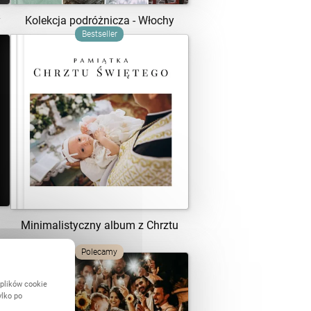
y
Kolekcja podróżnicza - Włochy
Bestseller
ZOBACZ SZABLON
Minimalistyczny album z Chrztu
Polecamy
 plików cookie
ylko po