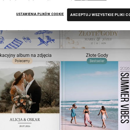
USTAWIENIA PLIKÓW COOKIE
AKCEPTUJ WSZYSTKIE PLIKI C
ZOBACZ SZABLON
ZOBACZ SZABLON
acyjny album na zdjęcia
Złote Gody
Polecamy
Bestseller
ZOBACZ SZABLON
ZOBACZ SZABLON