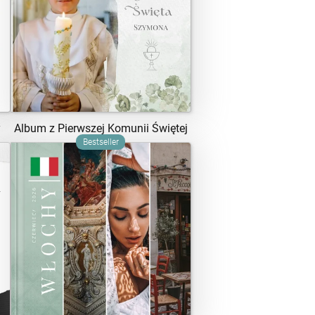
ZOBACZ SZABLON
y
Album z Pierwszej Komunii Świętej
Bestseller
ZOBACZ SZABLON