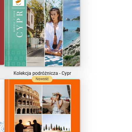
ZOBACZ SZABLON
Kolekcja podróżnicza - Cypr
Nowość
ZOBACZ SZABLON