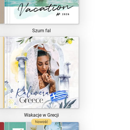
Szum fal
ZOBACZ SZABLON
Wakacje w Grecji
Nowość