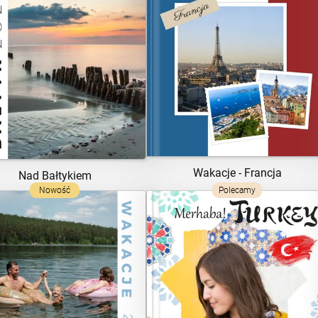
ZOBACZ SZABLON
ZOBACZ SZABLON
Wakacje - Francja
Nad Bałtykiem
Nowość
Polecamy
ZOBACZ SZABLON
ZOBACZ SZABLON