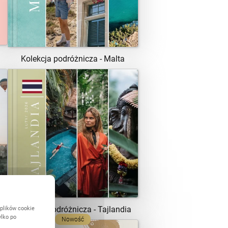
Kolekcja podróżnicza - Malta
ZOBACZ SZABLON
Kolekcja podróżnicza - Tajlandia
 plików cookie
ylko po
Nowość