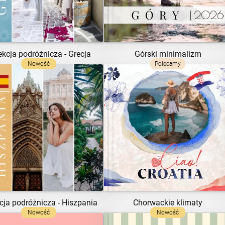
Górski minimalizm
ekcja podróżnicza - Grecja
Nowość
Polecamy
ZOBACZ SZABLON
ZOBACZ SZABLON
cja podróżnicza - Hiszpania
Chorwackie klimaty
Nowość
Nowość