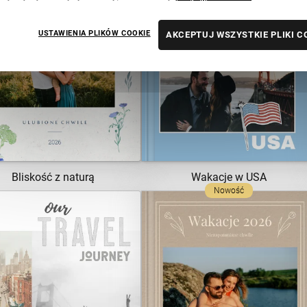
USTAWIENIA PLIKÓW COOKIE
AKCEPTUJ WSZYSTKIE PLIKI C
ZOBACZ SZABLON
ZOBACZ SZABLON
Bliskość z naturą
Wakacje w USA
Nowość
ZOBACZ SZABLON
ZOBACZ SZABLON