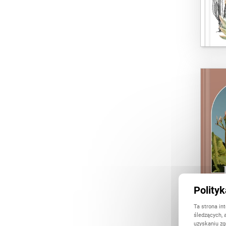
Polity
Ta strona in
śledzących, 
uzyskaniu zg