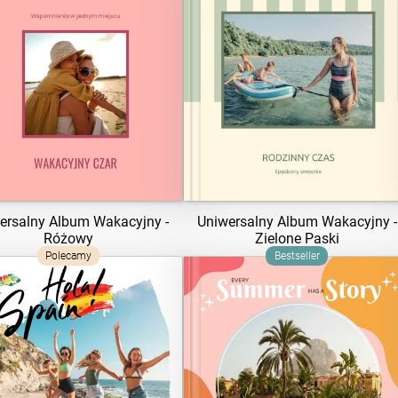
ZOBACZ SZABLON
ZOBACZ SZABLON
ersalny Album Wakacyjny -
Uniwersalny Album Wakacyjny -
Różowy
Zielone Paski
Polecamy
Bestseller
ZOBACZ SZABLON
ZOBACZ SZABLON