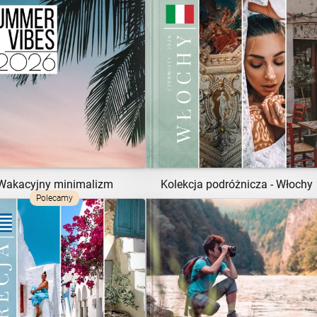
ZOBACZ SZABLON
ZOBACZ SZABLON
Wakacyjny minimalizm
Kolekcja podróżnicza - Włochy
Polecamy
ZOBACZ SZABLON
ZOBACZ SZABLON