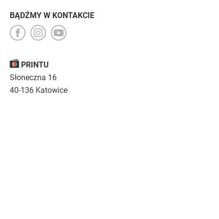
BĄDŹMY W KONTAKCIE
PRINTU
Słoneczna 16
40-136 Katowice
Opinie
O nas
Nasza troska
Kariera
Regulamin
|
Polityka prywatności
|
Specyfikacja techniczna
Drukujemy
emocje