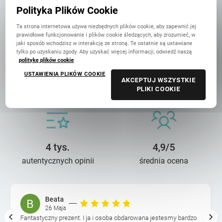
w Polsce
Polityka Plików Cookie
Ta strona internetowa używa niezbędnych plików cookie, aby zapewnić jej
prawidłowe funkcjonowanie i plików cookie śledzących, aby zrozumieć, w
jaki sposób wchodzisz w interakcję ze stroną. Te ostatnie są ustawiane
tylko po uzyskaniu zgody. Aby uzyskać więcej informacji, odwiedź naszą
politykę plików cookie
14 lat troski
90 mln+
USTAWIENIA PLIKÓW COOKIE
AKCEPTUJ WSZYSTKIE
o wasze wspomnienia
wydrukowanych zdjęć
PLIKI COOKIE
4 tys.
4,9/5
autentycznych opinii
średnia ocena
Beata
26 Maja
Fantastyczny prezent. I ja i osoba obdarowana jestesmy bardzo