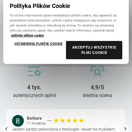
w Polsce
Polityka Plików Cookie
Ta strona internetowa używa niezbędnych plików cookie, aby zapewnić jej
prawidłowe funkcjonowanie i plików cookie śledzących, aby zrozumieć, w
jaki sposób wchodzisz w interakcję ze stroną. Te ostatnie są ustawiane
tylko po uzyskaniu zgody. Aby uzyskać więcej informacji, odwiedź naszą
politykę plików cookie
14 lat troski
90 mln+
USTAWIENIA PLIKÓW COOKIE
AKCEPTUJ WSZYSTKIE
o wasze wspomnienia
wydrukowanych zdjęć
PLIKI COOKIE
4 tys.
4,9/5
autentycznych opinii
średnia ocena
Barbara
11 Kwietnia
Jestem bardzo zadowolona z fotoksiążki. nawet nie myślałam,