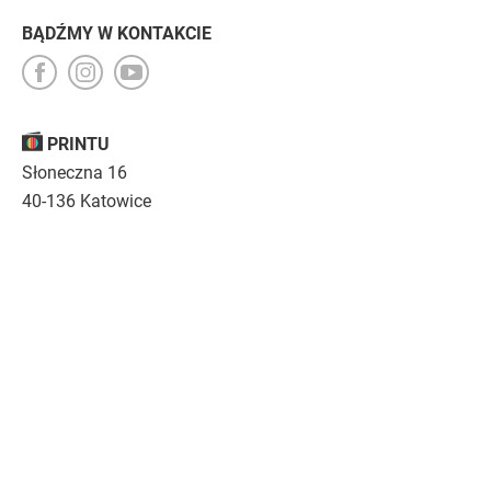
BĄDŹMY W KONTAKCIE
PRINTU
Słoneczna 16
40-136 Katowice
Opinie
O nas
Nasza troska
Kariera
Regulamin
|
Polityka prywatności
|
Specyfikacja techniczna
Drukujemy
emocje