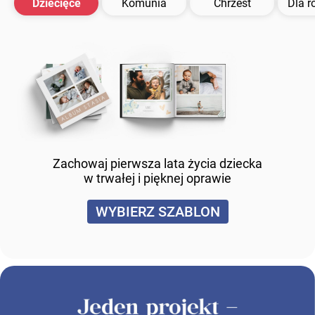
Dziecięce
Komunia
Chrzest
Dla r
Zachowaj pierwsza lata życia dziecka
w trwałej i pięknej oprawie
WYBIERZ SZABLON