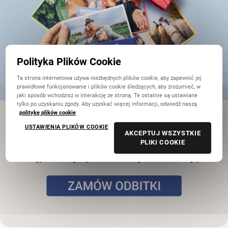
Polityka Plików Cookie
Ta strona internetowa używa niezbędnych plików cookie, aby zapewnić jej
prawidłowe funkcjonowanie i plików cookie śledzących, aby zrozumieć, w
jaki sposób wchodzisz w interakcję ze stroną. Te ostatnie są ustawiane
tylko po uzyskaniu zgody. Aby uzyskać więcej informacji, odwiedź naszą
politykę plików cookie
USTAWIENIA PLIKÓW COOKIE
AKCEPTUJ WSZYSTKIE
PLIKI COOKIE