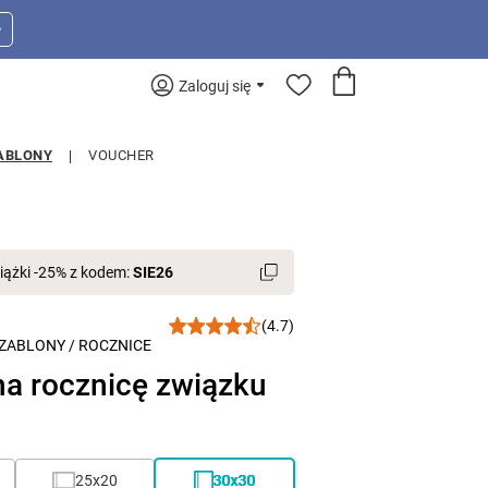
>
Zaloguj się
ABLONY
VOUCHER
iążki -25% z kodem:
SIE26
(4.7)
ZABLONY
/
ROCZNICE
na rocznicę związku
25x20
30x30