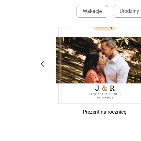
Wakacje
Urodziny
Polecamy
o Rodziców
Prezent na rocznicę