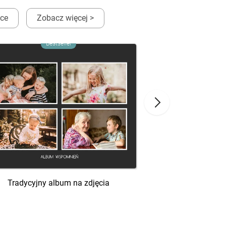
ęce
Zobacz więcej >
Bestseller
Bes
Rustykalne podzię
Tradycyjny album na zdjęcia