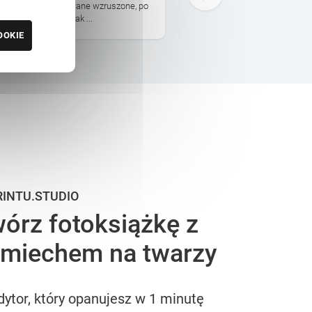
kości. Osoby obdarowane wzruszone, po
obiecywali na czas i był pr
cam i dziękuję za tak ...
wypas, okładka przyjemna, d
OOKIE
RINTU.STUDIO
órz fotoksiążkę z
miechem na twarzy
dytor, który opanujesz w 1 minutę