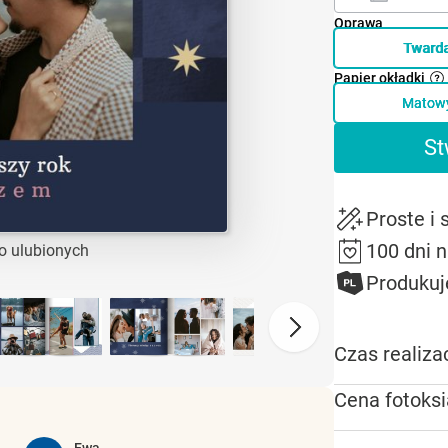
Oprawa
Tward
Papier okładki
Matow
St
Proste i
100 dni 
o ulubionych
Produkuj
Czas realizac
Cena fotoksi