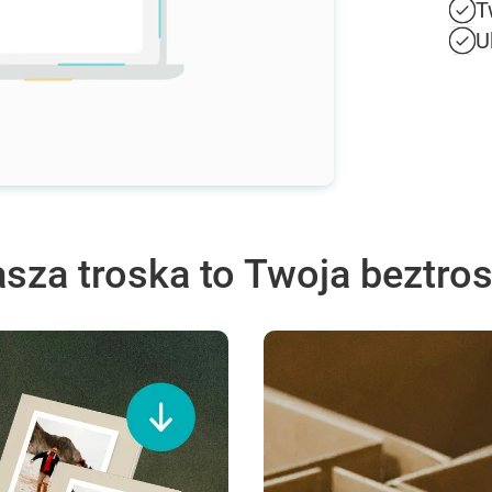
T
U
sza troska to Twoja beztro