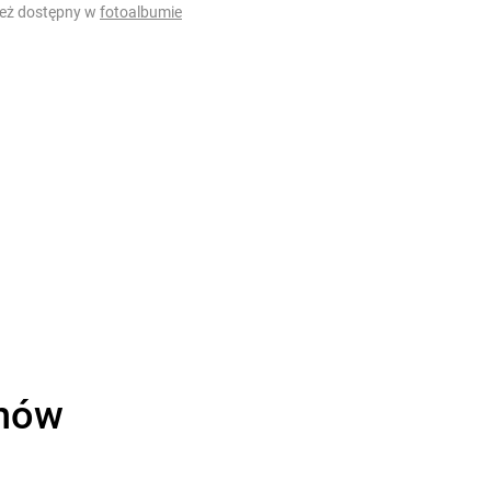
ież dostępny w
fotoalbumie
onów