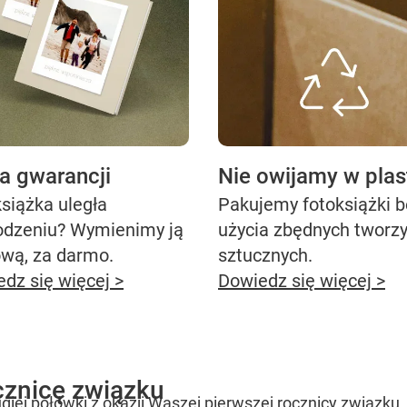
ta gwarancji
Nie owijamy w plas
siążka uległa
Pakujemy fotoksiążki 
odzeniu? Wymienimy ją
użycia zbędnych tworz
ową, za darmo.
sztucznych.
dz się więcej >
Dowiedz się więcej >
cznicę związku
iej połówki z okazji Waszej pierwszej rocznicy związku.