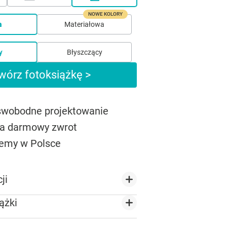
NOWE KOLORY
a
Materiałowa
y
Błyszczący
wórz fotoksiążkę >
 swobodne projektowanie
na darmowy zwrot
emy w Polsce
ji
ążki