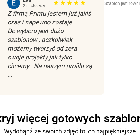
Ewa
Szablon jest równ
25 Listopada
Z firmą Printu jestem już jakiś
czas i napewno zostaje.
Do wyboru jest dużo
szablonów , aczkolwiek
możemy tworzyć od zera
swoje projekty jak tylko
chcemy . Na naszym profilu są
...
ryj więcej gotowych szabl
Wydobądź ze swoich zdjęć to, co najpiękniejsze