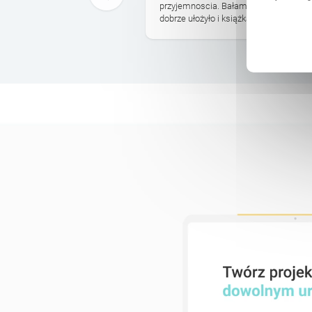
ł ją pierwszy raz i na
przyjemnoscia. Bałam sie, ze nie dojdz
dobrze ułożyło i książka dotarła. Poleca