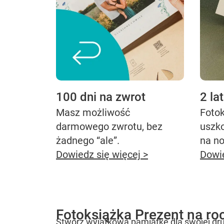
100 dni na zwrot
2 la
Masz możliwość
Fotok
darmowego zwrotu, bez
uszk
żadnego “ale”.
na n
Dowiedz się więcej >
Dowie
Fotoksiążka Prezent na ro
Stwórz wyjątkową pamiątkę dla swojej drug