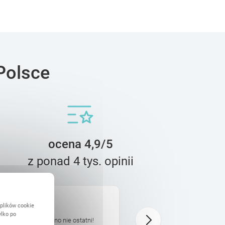
Polsce
ocena 4,9/5
z ponad 4 tys. opinii
Kajetan
 plików cookie
29 Grudnia
ylko po
 Printu, ale na pewno nie ostatni!
Ekipa zrobiła genialny fotoa