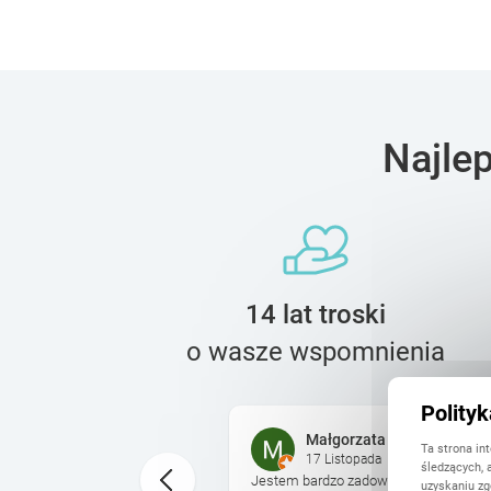
Najle
14 lat troski
o wasze wspomnienia
Polity
Małgorzata
Ta strona in
17 Listopada
śledzących, 
wet nie myślałam, ze
Jestem bardzo zadowolona. Projektowa
uzyskaniu zg