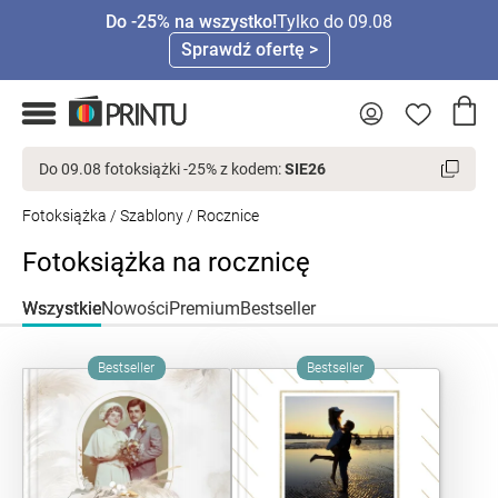
Do -25% na wszystko!
Tylko do 09.08
Sprawdź ofertę >
Do 09.08 fotoksiążki -25% z kodem:
SIE26
Fotoksiążka
/
Szablony
/ Rocznice
Fotoksiążka na rocznicę
Wszystkie
Nowości
Premium
Bestseller
Bestseller
Bestseller