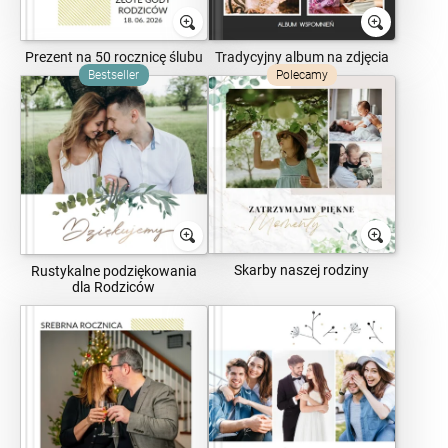
Prezent na 50 rocznicę ślubu
Tradycyjny album na zdjęcia
Bestseller
Polecamy
Skarby naszej rodziny
Rustykalne podziękowania
dla Rodziców