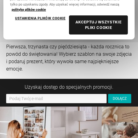
tylko po uzyskaniu zgody. Aby uzyskać więcej informacji, odwiedź naszą
politykę plików cookie
Pusty projekt
USTAWIENIA PLIKÓW COOKIE
AKCEPTUJ WSZYSTKIE
PLIKI COOKIE
Rocznice
Zmień
Pierwsza, trzynasta czy pięćdziesiąta - każda rocznica to
powód do świętowania! Wybierz szablon na swoje zdjęcia
i podaruj prezent, który wywoła same najpiękniejsze
emocje.
Uzyskaj dostęp do specjalnych promocji.