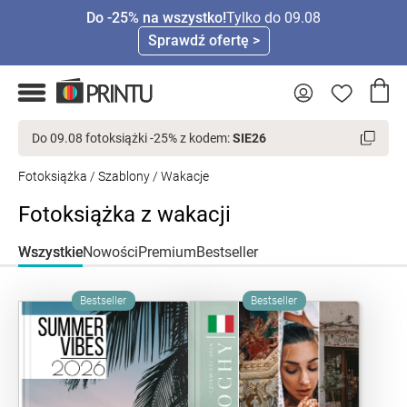
Do -25% na wszystko!
Tylko do 09.08
Sprawdź ofertę >
Do 09.08 fotoksiążki -25% z kodem:
SIE26
Fotoksiążka
/
Szablony
/ Wakacje
Fotoksiążka z wakacji
Wszystkie
Nowości
Premium
Bestseller
Bestseller
Bestseller