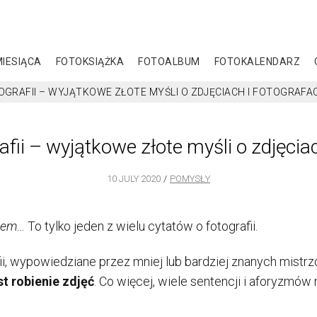
MIESIĄCA
FOTOKSIĄŻKA
FOTOALBUM
FOTOKALENDARZ
OGRAFII – WYJĄTKOWE ZŁOTE MYŚLI O ZDJĘCIACH I FOTOGRAFA
afii – wyjątkowe złote myśli o zdjęcia
10 JULY 2020
POMYSŁY
rcem…
To tylko jeden z wielu cytatów o fotografii.
fii, wypowiedziane przez mniej lub bardziej znanych mistrz
st robienie zdjęć
. Co więcej, wiele sentencji i aforyzmó