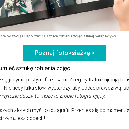
 które pozwolą Ci spojrzeć na sztukę robienia zdjęć z innej perspektywy
Poznaj fotoksiążkę >
zumieć sztukę robienia zdjęć
ie są jedynie pustymi frazesami. Z reguły trafnie ujmują to,
i
. Niekiedy kilka słów wystarczy, aby oddać prawdziwą isto
 wyrazić duszy, to może to zrobić fotografujący.
szych złotych myśli o fotografii. Przenieś się do momentó
wstrzymujesz oddech!