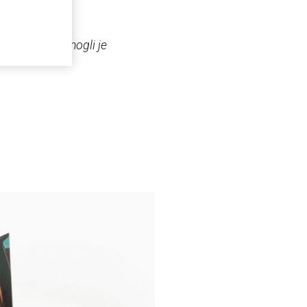
óle będziemy mogli je