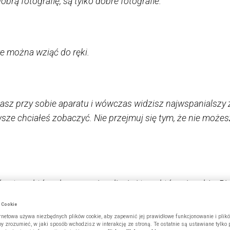
dobrą fotografię, są tylko dobre fotografie.
re można wziąć do ręki.
 masz przy sobie aparatu i wówczas widzisz najwspanialszy
wsze chciałeś zobaczyć. Nie przejmuj się tym, że nie możes
w: tacy, którzy komponują zdjęcia i tacy, którzy je robią. 
nią. I dla tych nie istnieje zwyczajność – każda rzecz w i
w Cookie
ernetowa używa niezbędnych plików cookie, aby zapewnić jej prawidłowe funkcjonowanie i plik
by zrozumieć, w jaki sposób wchodzisz w interakcję ze stroną. Te ostatnie są ustawiane tylko