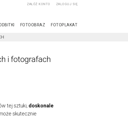
ZAŁÓŻ KONTO
ZALOGUJ SIĘ
ODBITKI
FOTOOBRAZ
FOTOPLAKAT
CH
ch i fotografach
ów tej sztuki,
doskonale
w może skutecznie