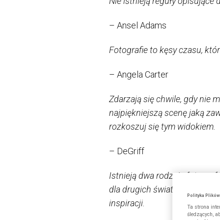
Nie istnieją reguły opisujące 
– Ansel Adams
Fotografie to kęsy czasu, któ
– Angela Carter
Zdarzają się chwile, gdy nie
najpiękniejszą scenę jaką za
rozkoszuj się tym widokiem.
– DeGriff
Istnieją dwa rodzaje fotografó
dla drugich świat jest pracow
Polityka Plikó
inspiracji.
Ta strona int
śledzących, a