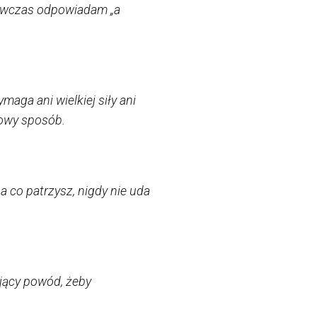
 Wówczas odpowiadam „a
maga ani wielkiej siły ani
nowy sposób.
na co patrzysz, nigdy nie uda
ający powód, żeby