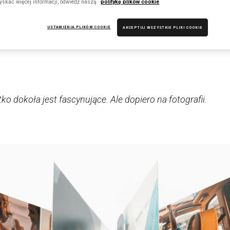
yskać więcej informacji, odwiedź naszą
politykę plików cookie
USTAWIENIA PLIKÓW COOKIE
AKCEPTUJ WSZYSTKIE PLIKI COOKIE
Jeżeli piękno nie będzie istnieć w nas samych, to jak w og
o dokoła jest fascynujące. Ale dopiero na fotografii.