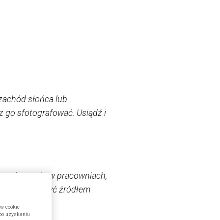
 zachód słońca lub
z go sfotografować. Usiądź i
Pierwsi pracują w pracowniach,
ch życiu może być źródłem
ów cookie
 po uzyskaniu