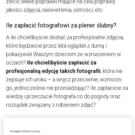
zlecić lekkie poprawki mające na celu poprawę
jakości zdjęcia, naświetlenia, ostrości, etc.
Ile zapłacić fotografowi za plener ślubny?
A ile chcielibyście dostać za profesjonalne zdjęcia,
które będziecie przez lata oglądali z dumą i
pokazywali Waszym dzieciom ze wzruszeniem w
oczach?
Ile chcielibyście zapłacić za
profesjonalną edycję takich fotografii
, która nie
zepsuje ich uroku – a wręcz przeciwnie, wzmocni
go, jednocześnie nie przesadzając? Ile zapłacicie za
wiedzę i przeczucie fotografa co do pogody oraz
rozsądek związany z robieniem zdjęć?
Do tej sumy, którą sobie właśnie wyobraziliście
(podpowiemy: powinna być w miarę spora), można
Polityka Plików Cookie