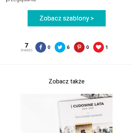
Zobacz szablony >
7
0
6
0
1
SHARES
Zobacz także