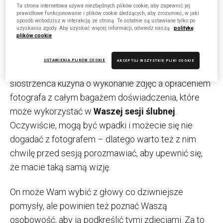
dorzucić dodatek za użytkowanie drogiego oraz
Ta strona internetowa używa niezbędnych plików cookie, aby zapewnić jej
prawidłowe funkcjonowanie i plików cookie śledzących, aby zrozumieć, w jaki
profesjonalnego sprzętu fotograficznego
.
sposób wchodzisz w interakcję ze stroną. Te ostatnie są ustawiane tylko po
uzyskaniu zgody. Aby uzyskać więcej informacji, odwiedź naszą
politykę
plików cookie
Przez cały ten akapit przewija się słowo
„profesjonalny” – to bardzo ważne i istotne słowo z
USTAWIENIA PLIKÓW COOKIE
AKCEPTUJ WSZYSTKIE PLIKI COOKIE
uwagi na to, że jest różnica między poproszeniem
siostrzeńca kuzyna o wykonanie zdjęć a opłaceniem
fotografa z całym bagażem doświadczenia, które
może wykorzystać w
Waszej sesji ślubnej
.
Oczywiście, mogą być wpadki i możecie się nie
dogadać z fotografem – dlatego warto też z nim
chwilę przed sesją porozmawiać, aby upewnić się,
że macie taką samą wizję.
On może Wam wybić z głowy co dziwniejsze
pomysły, ale powinien też poznać Waszą
osobowość, aby ją podkreślić tymi zdjęciami. Za to