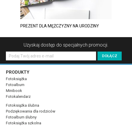
PREZENT DLA MĘŻCZYZNY NA URODZINY
Uzyskaj dostęp do specjalnych promocji.
PRODUKTY
Fotoksiążka
Fotoalbum
Minibook
Fotokalendarz
Fotoksiążka ślubna
Podziękowania dla rodziców
Fotoalbum ślubny
Fotoksiążka szkolna