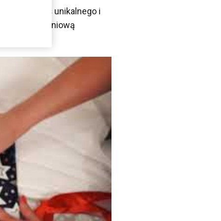
szystkim coś unikalnego i
, bożonarodzeniową