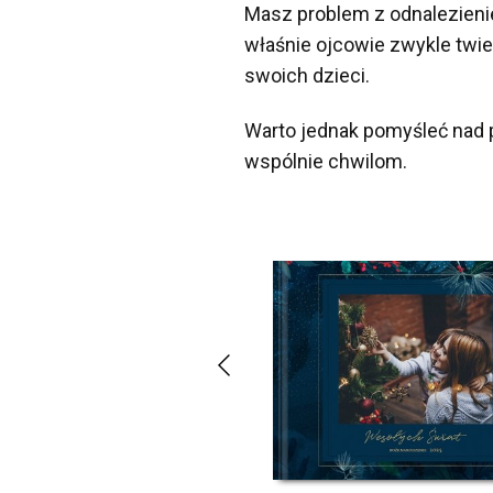
Masz problem z odnalezieni
właśnie ojcowie zwykle twie
swoich dzieci.
Warto jednak pomyśleć nad 
wspólnie chwilom.
PREZENT DLA MĘŻCZYZNY