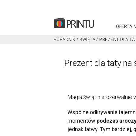
OFERTA 
PORADNIK
/
ŚWIĘTA
/
PREZENT DLA TA
Prezent dla taty n
Magia świąt nierozerwalnie w
Wspólne odkrywanie tajemni
momentów
podczas uroczys
jednak łatwy. Tym bardziej, 