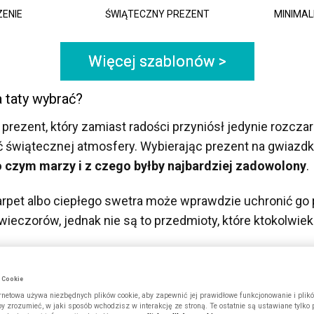
ENIE
ŚWIĄTECZNY PREZENT
MINIMA
Więcej szablonów >
a taty wybrać?
 prezent, który zamiast radości przyniósł jedynie rozcza
świątecznej atmosfery. Wybierając prezent na gwiazdkę 
o czym marzy i z czego byłby najbardziej zadowolony
.
karpet albo ciepłego swetra może wprawdzie uchronić g
ieczorów, jednak nie są to przedmioty, które ktokolwie
rii zestawu kosmetyków, które najzwyczajniej dołączą d
w Cookie
anych na przestrzeni lat.
ernetowa używa niezbędnych plików cookie, aby zapewnić jej prawidłowe funkcjonowanie i plik
by zrozumieć, w jaki sposób wchodzisz w interakcję ze stroną. Te ostatnie są ustawiane tylko