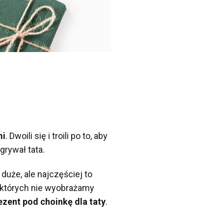
mi
. Dwoili się i troili po to, aby
grywał tata.
uże, ale najczęściej to
z których nie wyobrażamy
zent pod choinkę dla taty
.