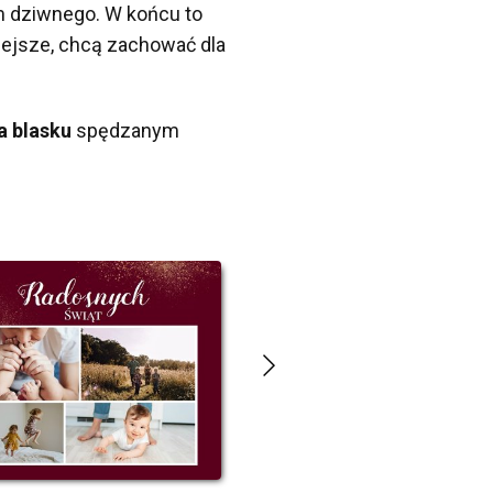
m dziwnego. W końcu to
niejsze, chcą zachować dla
a blasku
spędzanym
ŚWIĄTECZNE ŻYCZENIA