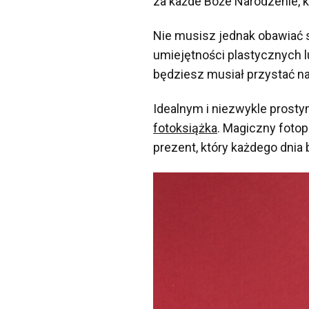
za każde Boże Narodzenie, k
Nie musisz jednak obawiać s
umiejętności plastycznych lu
będziesz musiał przystać n
Idealnym i niezwykle prost
fotoksiążka
. Magiczny fotop
prezent, który każdego dnia