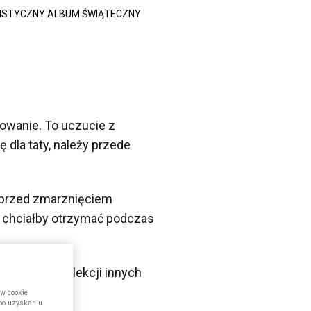
LISTYCZNY ALBUM ŚWIĄTECZNY
rowanie. To uczucie z
dla taty, należy przede
o przed zmarznięciem
k chciałby otrzymać podczas
o bogatej kolekcji innych
ów cookie
 po uzyskaniu