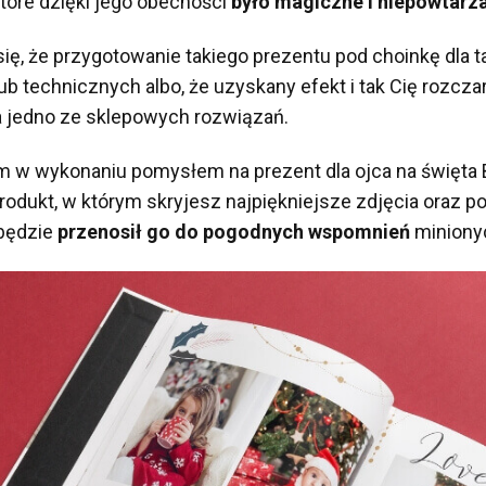
tóre dzięki jego obecności
było magiczne i niepowtarz
ię, że przygotowanie takiego prezentu pod choinkę dla 
b technicznych albo, że uzyskany efekt i tak Cię rozczar
a jedno ze sklepowych rozwiązań.
ym w wykonaniu pomysłem na prezent dla ojca na święta
rodukt, w którym skryjesz najpiękniejsze zdjęcia oraz 
 będzie
przenosił go do pogodnych wspomnień
minionyc