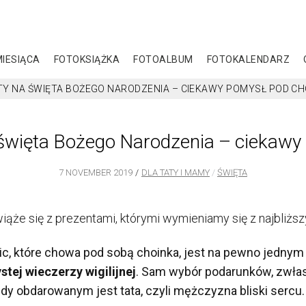
MIESIĄCA
FOTOKSIĄŻKA
FOTOALBUM
FOTOKALENDARZ
TY NA ŚWIĘTA BOŻEGO NARODZENIA – CIEKAWY POMYSŁ POD CH
a święta Bożego Narodzenia – ciekawy
7 NOVEMBER 2019
DLA TATY I MAMY
ŚWIĘTA
iąże się z prezentami, którymi wymieniamy się z najbliżs
c, które chowa pod sobą choinka, jest na pewno jednym
tej wieczerzy wigilijnej
. Sam wybór podarunków, zwłas
gdy obdarowanym jest tata, czyli mężczyzna bliski sercu.