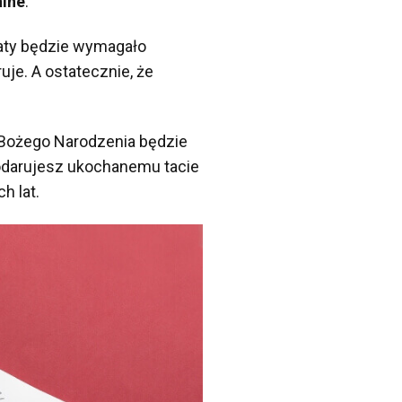
alne
.
taty będzie wymagało
uje. A ostatecznie, że
 Bożego Narodzenia będzie
podarujesz ukochanemu tacie
h lat.