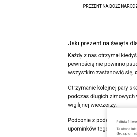
PREZENT NA BOŻE NARODZ
Jaki prezent na święta dl
Każdy z nas otrzymał kiedyś
pewnością nie powinno psuć 
wszystkim zastanowić się,
Otrzymanie kolejnej pary s
podczas długich zimowych w
wigilijnej wieczerzy.
Podobnie z podarunkami z se
Polityka Plikó
upominków tego typu, uzbier
Ta strona int
śledzących, a