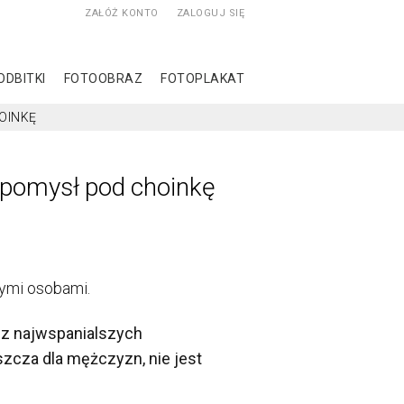
ZAŁÓŻ KONTO
ZALOGUJ SIĘ
ODBITKI
FOTOOBRAZ
FOTOPLAKAT
OINKĘ
 pomysł pod choinkę
zymi osobami.
 z najwspanialszych
zcza dla mężczyzn, nie jest