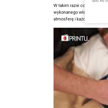
zgody. Aby uz
W takim razie co dla taty p
wykonanego własnoręcznie.
atmosferę i każdego dnia
bę