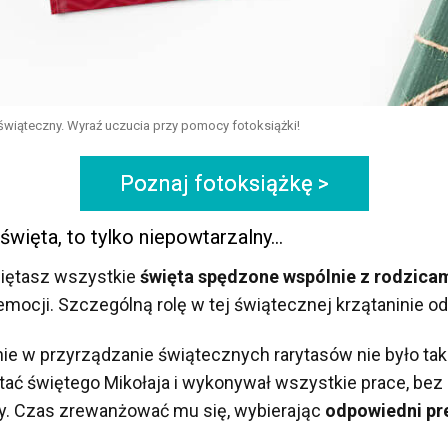
świąteczny. Wyraź uczucia przy pomocy fotoksiążki!
Poznaj fotoksiążkę >
 święta, to tylko niepowtarzalny…
iętasz wszystkie
święta spędzone wspólnie z rodzica
emocji. Szczególną rolę w tej świątecznej krzątaninie od
 w przyrządzanie świątecznych rarytasów nie było tak d
stać świętego Mikołaja i wykonywał wszystkie prace, be
y. Czas zrewanżować mu się, wybierając
odpowiedni pre