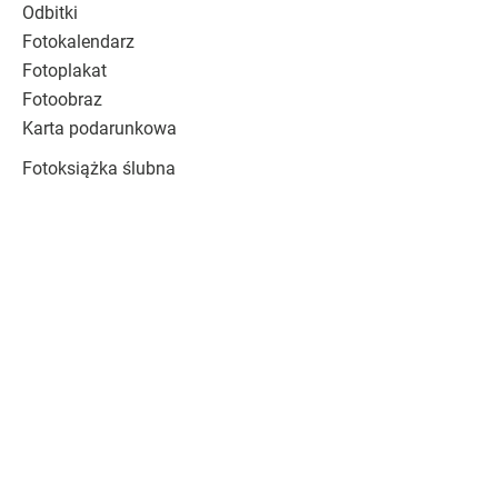
Odbitki
Fotokalendarz
Fotoplakat
Fotoobraz
Karta podarunkowa
Fotoksiążka ślubna
Podziękowania dla rodziców
Fotoalbum ślubny
Fotoksiążka szkolna
OBSŁUGA
Kontakt
Zwroty / reklamacje
Czas realizacji
Koszty dostawy
Metody płatności
Baza wiedzy