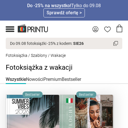
Do -25% na wszystko!
Tylko do 09.08
Sprawdź ofertę >
Do 09.08 fotoksiążki -25% z kodem:
SIE26
Fotoksiążka
/
Szablony
/ Wakacje
Fotoksiążka z wakacji
Wszystkie
Nowości
Premium
Bestseller
Bestseller
Bestseller