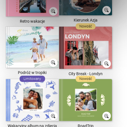
Kierunek Azja
Retro wakacje
Nowość
Podróż w tropiki
City Break - Londyn
Limitowany
Nowość
Wakacyjny album na zdjęcia
RoadTrip