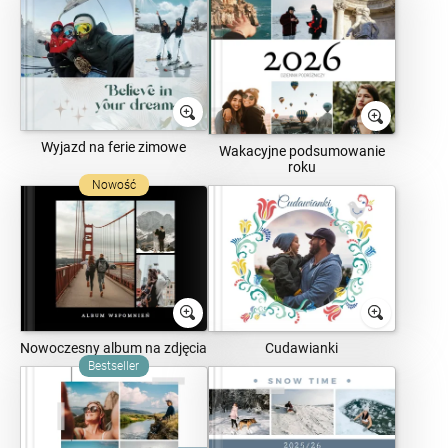
Wyjazd na ferie zimowe
Wakacyjne podsumowanie
roku
Nowość
Nowoczesny album na zdjęcia
Cudawianki
Bestseller