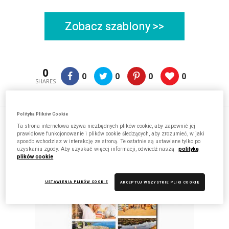
Zobacz szablony >>
0
0
0
0
0
SHARES
Polityka Plików Cookie
Ta strona internetowa używa niezbędnych plików cookie, aby zapewnić jej
Zobacz także
prawidłowe funkcjonowanie i plików cookie śledzących, aby zrozumieć, w jaki
sposób wchodzisz w interakcję ze stroną. Te ostatnie są ustawiane tylko po
uzyskaniu zgody. Aby uzyskać więcej informacji, odwiedź naszą
politykę
plików cookie
USTAWIENIA PLIKÓW COOKIE
AKCEPTUJ WSZYSTKIE PLIKI COOKIE