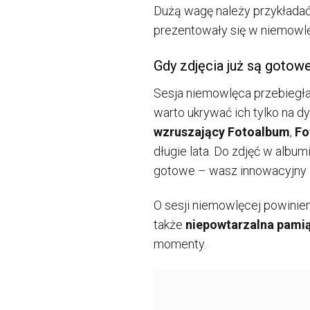
Dużą wagę należy przykładać
prezentowały się w niemowl
Gdy zdjęcia już są gotow
Sesja niemowlęca przebiegła 
warto ukrywać ich tylko na d
wzruszający Fotoalbum
,
Fo
długie lata. Do zdjęć w albu
gotowe – wasz innowacyjny a
O sesji niemowlęcej powinien
także
niepowtarzalna pami
momenty.