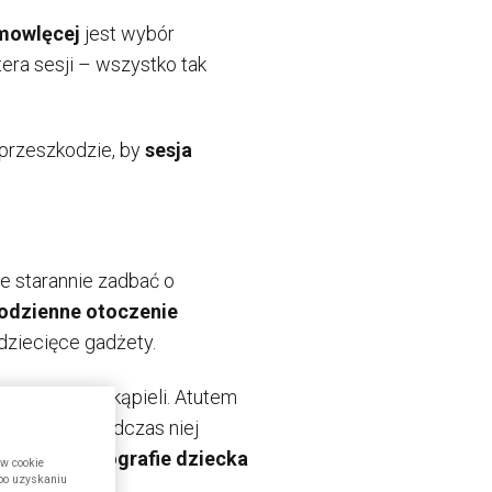
emowlęcej
jest wybór
tera sesji – wszystko tak
 przeszkodzie, by
sesja
 starannie zadbać o
odzienne otoczenie
 dziecięce gadżety.
, snu, czy kąpieli. Atutem
 reguły są podczas niej
przez nas
fotografie dziecka
ów cookie
 po uzyskaniu