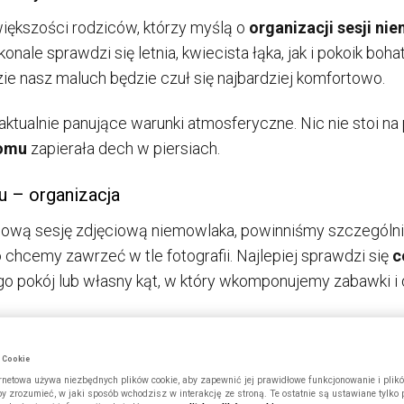
kszości rodziców, którzy myślą o
organizacji sesji ni
ale sprawdzi się letnia, kwiecista łąka, jak i pokoik boha
ie nasz maluch będzie czuł się najbardziej komfortowo.
tualnie panujące warunki atmosferyczne. Nic nie stoi na
domu
zapierała dech w piersiach.
 – organizacja
ową sesję zdjęciową niemowlaka, powinniśmy szczególnie
 chcemy zawrzeć w tle fotografii. Najlepiej sprawdzi się
c
ego pokój lub własny kąt, w który wkomponujemy zabawki i
owlęcej możemy uwiecznić naszą pociechę podczas zabawy
sce sesji zdjęciowej jest fakt, że fotografowane dzieci z
w Cookie
nając o tym, że są fotografowane. Dzięki temu, uzyskane 
ernetowa używa niezbędnych plików cookie, aby zapewnić jej prawidłowe funkcjonowanie i plik
by zrozumieć, w jaki sposób wchodzisz w interakcję ze stroną. Te ostatnie są ustawiane tylko
esamowity charakter
.