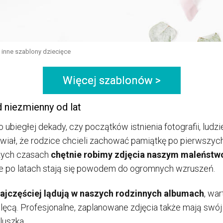
 inne szablony dziecięce
Więcej szablonów >
d niezmienny od lat
 ubiegłej dekady, czy początków istnienia fotografii, ludzi
rawiał, że rodzice chcieli zachować pamiątkę po pierwszyc
szych czasach
chętnie robimy zdjęcia naszym maleńst
e po latach stają się powodem do ogromnych wzruszeń.
najczęściej lądują w naszych rodzinnych albumach
, wa
cą. Profesjonalne, zaplanowane zdjęcia także mają swój u
luszka.