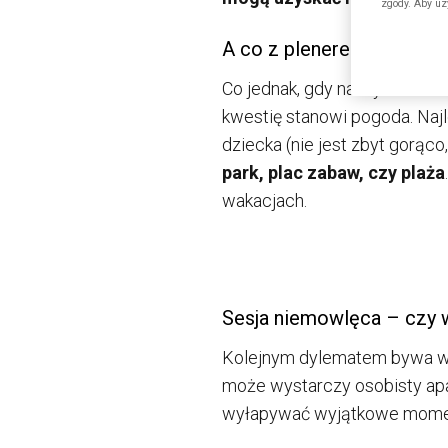
zgody. Aby uz
A co z plenerem?
Co jednak, gdy naszym marz
kwestię stanowi pogoda. Naj
dziecka (nie jest zbyt gorąc
park, plac zabaw, czy plaża
wakacjach.
Sesja niemowlęca – czy w
Kolejnym dylematem bywa wyb
może wystarczy osobisty apar
wyłapywać wyjątkowe momenty