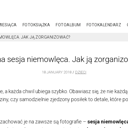
MIESIĄCA
FOTOKSIĄŻKA
FOTOALBUM
FOTOKALENDARZ
EMOWLĘCA. JAK JĄ ZORGANIZOWAĆ?
na sesja niemowlęca. Jak ją zorganiz
18 JANUARY 2018
DZIECI
e, a każda chwil ubiega szybko.
Obawiasz się, że nie każd
ziny, czy samodzielnie zjedzony posiłek to detale, które p
zachować je na zawsze są fotografie –
sesja niemowlęc