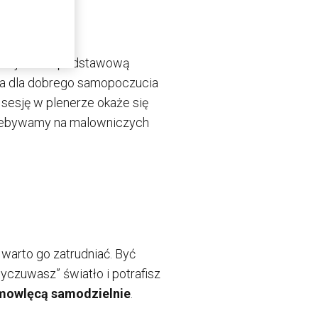
cz jasna – podstawową
na dla dobrego samopoczucia
 sesję w plenerze okaże się
rzebywamy na malowniczych
warto go zatrudniać. Być
yczuwasz” światło i potrafisz
emowlęcą samodzielnie
.