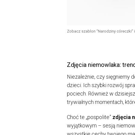
Zobacz szablon “Narodziny córeczki” i
Zdjęcia niemowlaka: tren
Niezależnie, czy sięgniemy do
dzieci. Ich szybki rozwój sp
pociech. Również w dzisiej
trywialnych momentach, któr
Choć te „pospolite”
zdjęcia 
wyjątkowym – sesją niemowlę
wszystkie cechy twojego ma