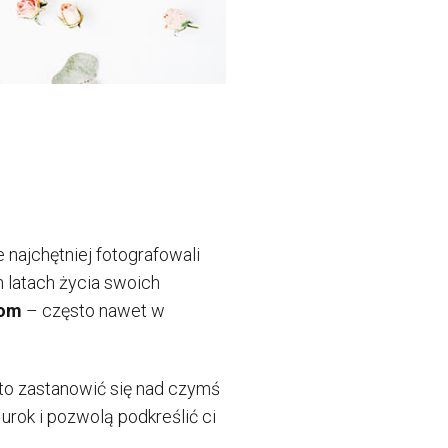
e najchętniej fotografowali
h latach życia swoich
wom
– często nawet w
rto zastanowić się nad czymś
rok i pozwolą podkreślić ci