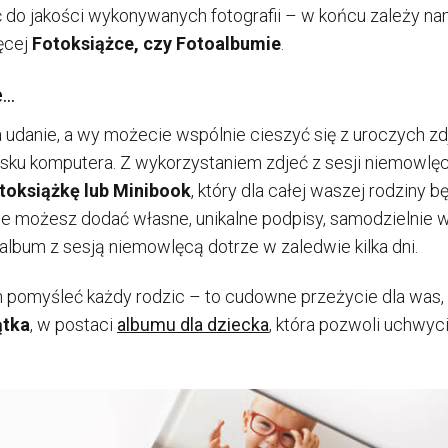
 do jakości wykonywanych fotografii – w końcu zależy na
ęcej
Fotoksiążce, czy Fotoalbumie
.
e…
udanie, a wy możecie wspólnie cieszyć się z uroczych zdj
ysku komputera. Z wykorzystaniem zdjeć z sesji niemowlę
toksiążkę lub Minibook
, który dla całej waszej rodziny 
mie możesz dodać własne, unikalne podpisy, samodzielnie
lbum z sesją niemowlęcą dotrze w zaledwie kilka dni.
 pomyśleć każdy rodzic – to cudowne przeżycie dla was, 
ątka
, w postaci
albumu dla dziecka
, która pozwoli uchwyc