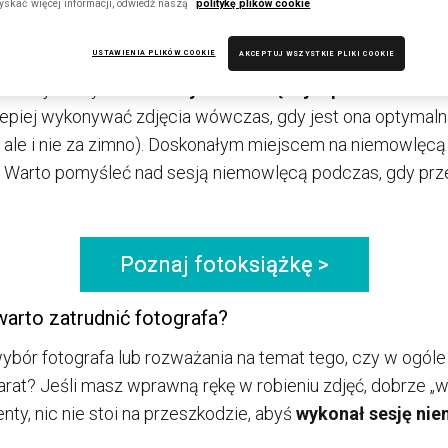
yskać więcej informacji, odwiedź naszą
politykę plików cookie
USTAWIENIA PLIKÓW COOKIE
AKCEPTUJ WSZYSTKIE PLIKI COOKIE
eniem jest wykonanie
sesji niemowlęcej w plenerze
? Rze
lepiej wykonywać zdjęcia wówczas, gdy jest ona optymal
o, ale i nie za zimno). Doskonałym miejscem na niemowlęcą
. Warto pomyśleć nad sesją niemowlęcą podczas, gdy p
Poznaj fotoksiążkę >
arto zatrudnić fotografa?
ór fotografa lub rozważania na temat tego, czy w ogóle 
at? Jeśli masz wprawną rękę w robieniu zdjęć, dobrze „w
, nic nie stoi na przeszkodzie, abyś
wykonał sesję ni