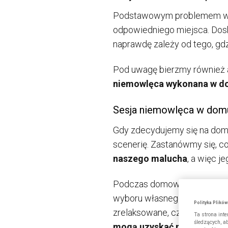
Podstawowym problemem wię
odpowiedniego miejsca. Doskon
naprawdę zależy od tego, gdz
Pod uwagę bierzmy również ak
niemowlęca wykonana w 
Sesja niemowlęca w domu
Gdy zdecydujemy się na dom
scenerię. Zastanówmy się, co
naszego malucha
, a więc j
Podczas domowej sesji niem
wyboru własnego domu na miej
Polityka Plikó
zrelaksowane, często zapomi
Ta strona int
śledzących, a
mogą uzyskać naprawdę ni