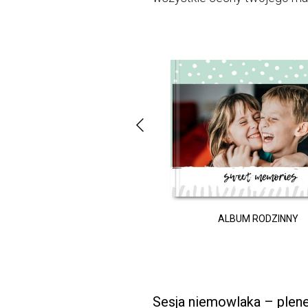
PAMIĘTNIK CIĄŻY
ALBUM RODZINNY
Sesja niemowlaka – plen