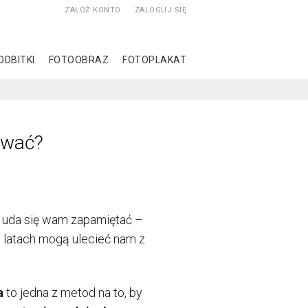
ZAŁÓŻ KONTO
ZALOGUJ SIĘ
ODBITKI
FOTOOBRAZ
FOTOPLAKAT
ować?
ą uda się wam zapamiętać –
o latach mogą ulecieć nam z
a
to jedna z metod na to, by