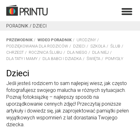
PORADNIK
/
DZIECI
PRZEWODNIK
WIDEO PORADNIK
URODZINY
PODZIĘKOWANIA DLA RODZICÓW
DZIECI
SZKOŁA
ŚLUB
CHRZEST
ROCZNICA ŚLUBU
DLA NIEGO
DLA NIEJ
DLA TATY I MAMY
DLA BABCI I DZIADKA
ŚWIĘTA
POMYSŁY
Dzieci
Jeśli jesteś rodzicem to sam najlepiej wiesz, jak często
fotografujesz swojego malucha w różnych sytuacjach.
Poznaj fotoksiążkę – najlepszy sposób na
uporządkowanie cennych zdjęć! Przeczytaj poniższe
artykuły i dowiedz się, jak zaprojektować pamiątki pełen
wyjątkowych wspomnień z lat dorastania Twojego
dziecka.