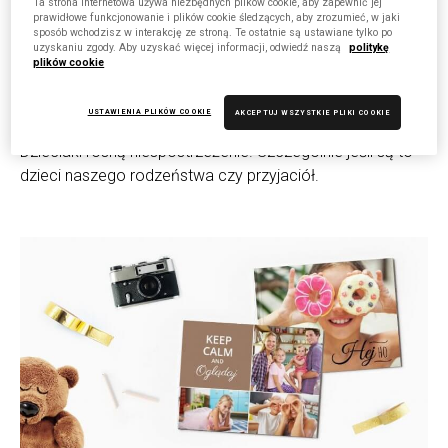
Ta strona internetowa używa niezbędnych plików cookie, aby zapewnić jej
prawidłowe funkcjonowanie i plików cookie śledzących, aby zrozumieć, w jaki
sposób wchodzisz w interakcję ze stroną. Te ostatnie są ustawiane tylko po
uzyskaniu zgody. Aby uzyskać więcej informacji, odwiedź naszą
politykę
plików cookie
Podarunek z klasą dla malucha –
prezent na roczek dla dziewczynki
USTAWIENIA PLIKÓW COOKIE
AKCEPTUJ WSZYSTKIE PLIKI COOKIE
Dzieciaki rosną niespostrzeżenie. Szczególnie jeśli są to
dzieci naszego rodzeństwa czy przyjaciół.