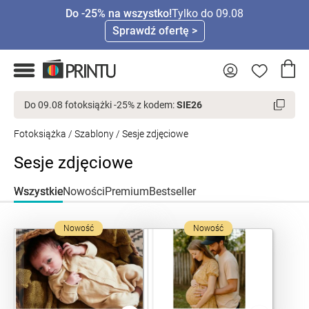
Do -25% na wszystko!
Tylko do 09.08
Sprawdź ofertę >
Do 09.08 fotoksiążki -25% z kodem:
SIE26
Fotoksiążka
/
Szablony
/ Sesje zdjęciowe
Sesje zdjęciowe
Wszystkie
Nowości
Premium
Bestseller
Nowość
Nowość