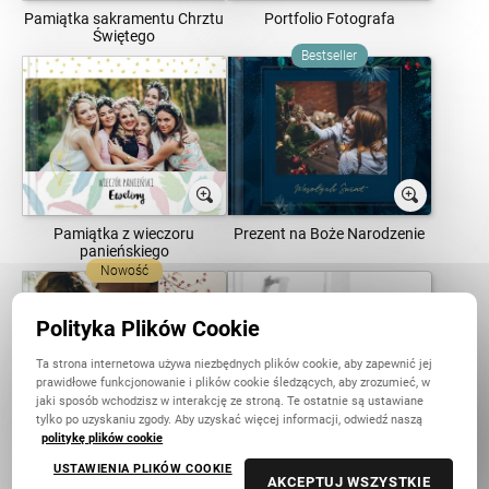
Pamiątka sakramentu Chrztu
Portfolio Fotografa
Świętego
Bestseller
Pamiątka z wieczoru
Prezent na Boże Narodzenie
panieńskiego
Nowość
Polityka Plików Cookie
Ta strona internetowa używa niezbędnych plików cookie, aby zapewnić jej
prawidłowe funkcjonowanie i plików cookie śledzących, aby zrozumieć, w
jaki sposób wchodzisz w interakcję ze stroną. Te ostatnie są ustawiane
tylko po uzyskaniu zgody. Aby uzyskać więcej informacji, odwiedź naszą
politykę plików cookie
Prezent na Święta
Firmowe Portfolio
USTAWIENIA PLIKÓW COOKIE
AKCEPTUJ WSZYSTKIE