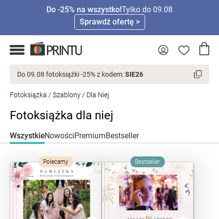
Do -25% na wszystko!
Tylko do 09.08
Sprawdź ofertę >
Do 09.08 fotoksiążki -25% z kodem:
SIE26
Fotoksiążka
/
Szablony
/ Dla Niej
Fotoksiążka dla niej
Wszystkie
Nowości
Premium
Bestseller
Polecamy
Bestseller