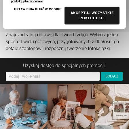
Pusty projekt
politykę plików cookie
USTAWIENIA PLIKÓW COOKIE
AKCEPTUJ WSZYSTKIE
PLIKI COOKIE
Dla Niej
Zmień
Znajdź idealną oprawę dla Twoich zdjęć. Wybierz jeden
spośród wielu gotowych, przygotowanych z dbałością o
detale szablonów i rozpocznij tworzenie fotoksiążki.
Uzyskaj dostęp do specjalnych promocji.