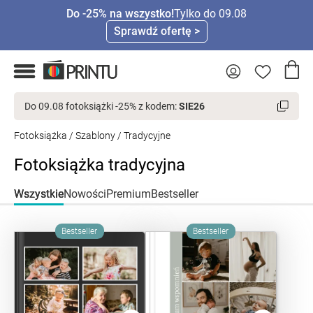
Do -25% na wszystko!
Tylko do 09.08
Sprawdź ofertę >
Do 09.08 fotoksiążki -25% z kodem:
SIE26
Fotoksiążka
/
Szablony
/ Tradycyjne
Fotoksiążka tradycyjna
Wszystkie
Nowości
Premium
Bestseller
Bestseller
Bestseller