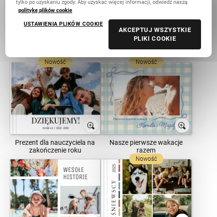
tylko po uzyskaniu zgody. Aby uzyskać więcej informacji, odwiedź naszą
politykę plików cookie
USTAWIENIA PLIKÓW COOKIE
AKCEPTUJ WSZYSTKIE
PLIKI COOKIE
Sesja ciążowa
Nasze Wakacje 2026
Nowość
Nowość
Prezent dla nauczyciela na
Nasze pierwsze wakacje
zakończenie roku
razem
Nowość