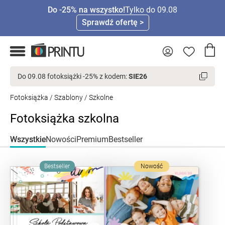
Do -25% na wszystko!
Tylko do 09.08
Sprawdź ofertę >
Do 09.08 fotoksiążki -25% z kodem:
SIE26
Fotoksiążka
/
Szablony
/ Szkolne
Fotoksiążka szkolna
Wszystkie
Nowości
Premium
Bestseller
Bestseller
Nowość