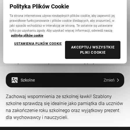
Polityka Plików Cookie
Szkółka piłkarska
Pamiątka maturzystów
Ta strona internetowa używa niezbędnych plików cookie, aby zapewnić jej
prawidłowe funkcjonowanie i plików cookie śledzących, aby zrozumieć, w
jaki sposób wchodzisz w interakcję ze stroną. Te ostatnie są ustawiane
tylko po uzyskaniu zgody. Aby uzyskać więcej informacji, odwiedź naszą
politykę plików cookie
USTAWIENIA PLIKÓW COOKIE
AKCEPTUJ WSZYSTKIE
PLIKI COOKIE
Podziękowania maturzystów
Pusty projekt
Szkolne
Zmień
Zachowaj wspomnienia ze szkolnej ławki! Szablony
szkolne sprawdzą się idealnie jako pamiątka dla uczniów
na zakończenie roku szkolnego oraz wyjątkowy prezent
dla wychowawcy i nauczycieli.