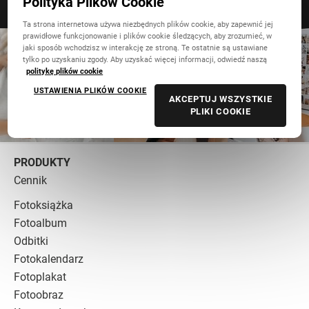
Polityka Plików Cookie
Ta strona internetowa używa niezbędnych plików cookie, aby zapewnić jej
prawidłowe funkcjonowanie i plików cookie śledzących, aby zrozumieć, w
jaki sposób wchodzisz w interakcję ze stroną. Te ostatnie są ustawiane
tylko po uzyskaniu zgody. Aby uzyskać więcej informacji, odwiedź naszą
politykę plików cookie
USTAWIENIA PLIKÓW COOKIE
AKCEPTUJ WSZYSTKIE
PLIKI COOKIE
PRODUKTY
Cennik
Fotoksiążka
Fotoalbum
Odbitki
Fotokalendarz
Fotoplakat
Fotoobraz