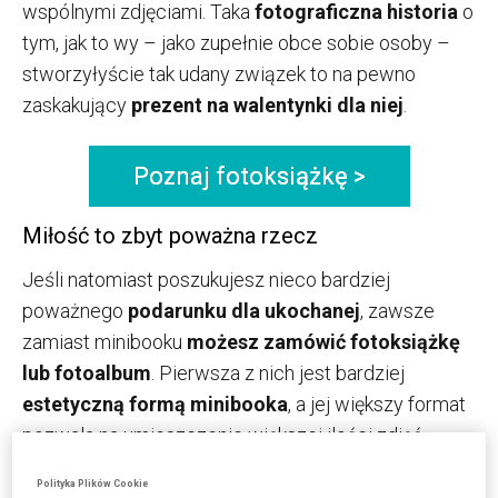
wspólnymi zdjęciami. Taka
fotograficzna historia
o
tym, jak to wy – jako zupełnie obce sobie osoby –
stworzyłyście tak udany związek to na pewno
zaskakujący
prezent na walentynki dla niej
.
Poznaj fotoksiążkę >
Miłość to zbyt poważna rzecz
Jeśli natomiast poszukujesz nieco bardziej
poważnego
podarunku dla ukochanej
, zawsze
zamiast minibooku
możesz zamówić fotoksiążkę
lub fotoalbum
. Pierwsza z nich jest bardziej
estetyczną formą minibooka
, a jej większy format
pozwala na umieszczenie większej ilości zdjęć.
Polityka Plików Cookie
W przypadku fotoalbumu mamy do czynienia już ze