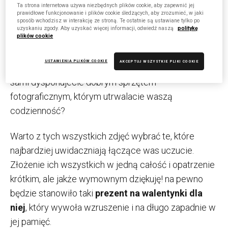
Ta strona internetowa używa niezbędnych plików cookie, aby zapewnić jej
szczególną oprawą
, co przekłada się nieznacznie
prawidłowe funkcjonowanie i plików cookie śledzących, aby zrozumieć, w jaki
sposób wchodzisz w interakcję ze stroną. Te ostatnie są ustawiane tylko po
na wyższą cenę. Po taki
pomysł na prezent dla niej
uzyskaniu zgody. Aby uzyskać więcej informacji, odwiedź naszą
politykę
plików cookie
dla niej warto sięgnąć szczególnie wówczas, kiedy
dysponujecie naprawdę dobrymi zdjęciami. Może
USTAWIENIA PLIKÓW COOKIE
AKCEPTUJ WSZYSTKIE PLIKI COOKIE
wykonywaliście kiedyś sobie wspólną sesję? Albo
sami dysponujecie dobrym sprzętem
fotograficznym, którym utrwalacie waszą
codzienność?
Warto z tych wszystkich zdjęć wybrać te, które
najbardziej uwidaczniają łączące was uczucie.
Złożenie ich wszystkich w jedną całość i opatrzenie
krótkim, ale jakże wymownym dziękuję! na pewno
będzie stanowiło taki
prezent na walentynki dla
niej
, który wywoła wzruszenie i na długo zapadnie w
jej pamięć.