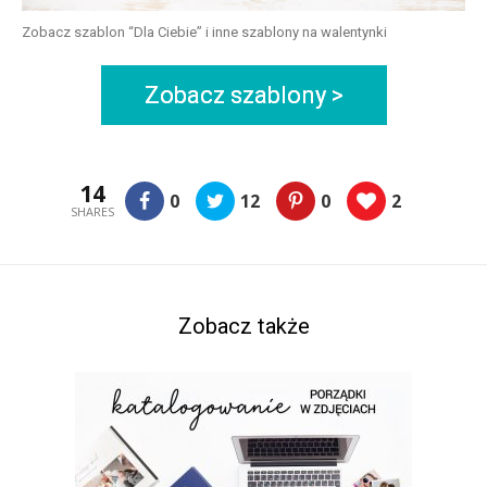
Zobacz szablon “Dla Ciebie” i inne szablony na walentynki
Zobacz szablony >
14
0
12
0
2
SHARES
Zobacz także