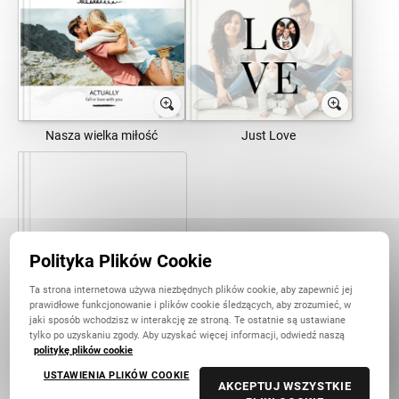
Nasza wielka miłość
Just Love
Polityka Plików Cookie
Ta strona internetowa używa niezbędnych plików cookie, aby zapewnić jej
Pusty projekt
prawidłowe funkcjonowanie i plików cookie śledzących, aby zrozumieć, w
jaki sposób wchodzisz w interakcję ze stroną. Te ostatnie są ustawiane
tylko po uzyskaniu zgody. Aby uzyskać więcej informacji, odwiedź naszą
politykę plików cookie
Dla Niej
Zmień
USTAWIENIA PLIKÓW COOKIE
AKCEPTUJ WSZYSTKIE