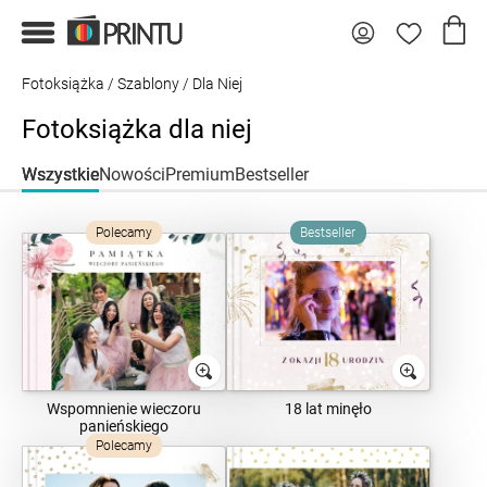
Fotoksiążka
/
Szablony
/ Dla Niej
Fotoksiążka dla niej
Wszystkie
Nowości
Premium
Bestseller
Polecamy
Bestseller
Wspomnienie wieczoru
18 lat minęło
panieńskiego
Polecamy