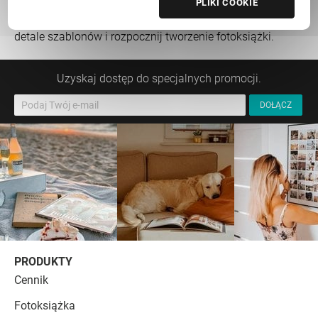
Znajdź idealną oprawę dla Twoich zdjęć. Wybierz jeden
PLIKI COOKIE
spośród wielu gotowych, przygotowanych z dbałością o
detale szablonów i rozpocznij tworzenie fotoksiążki.
Uzyskaj dostęp do specjalnych promocji.
PRODUKTY
Cennik
Fotoksiążka