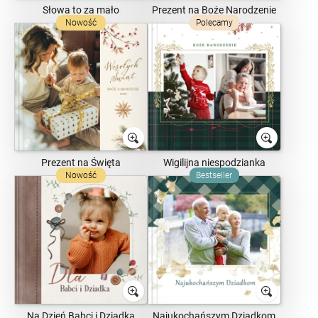
Słowa to za mało
Prezent na Boże Narodzenie
Nowość
Polecamy
Prezent na Święta
Wigilijna niespodzianka
Nowość
Bestseller
Na Dzień Babci i Dziadka
Najukochańszym Dziadkom