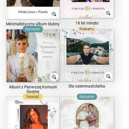
18 lat minęło
Minimalistyczny album ślubny
Bestseller
Polecamy
Dla osiemnastolatka
Album z Pierwszej Komunii
Świętej
Nowość
Bestseller