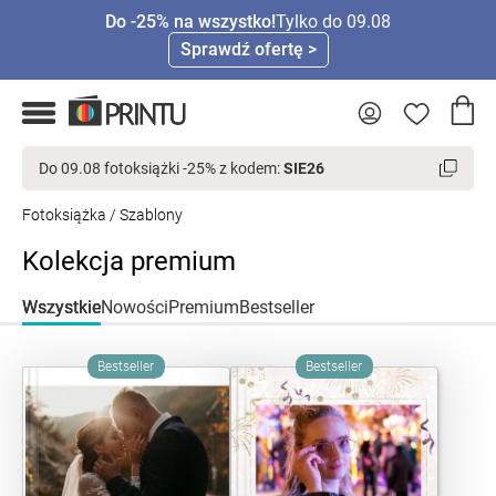
Do -25% na wszystko!
Tylko do 09.08
Sprawdź ofertę >
Do 09.08 fotoksiążki -25% z kodem:
SIE26
Fotoksiążka
/
Szablony
Kolekcja premium
Wszystkie
Nowości
Premium
Bestseller
Bestseller
Bestseller