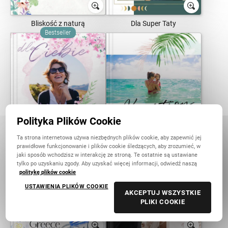
Bliskość z naturą
Dla Super Taty
Bestseller
Polityka Plików Cookie
Kochanej Mamie
Szum fal
Ta strona internetowa używa niezbędnych plików cookie, aby zapewnić jej
prawidłowe funkcjonowanie i plików cookie śledzących, aby zrozumieć, w
jaki sposób wchodzisz w interakcję ze stroną. Te ostatnie są ustawiane
tylko po uzyskaniu zgody. Aby uzyskać więcej informacji, odwiedź naszą
politykę plików cookie
USTAWIENIA PLIKÓW COOKIE
AKCEPTUJ WSZYSTKIE
PLIKI COOKIE