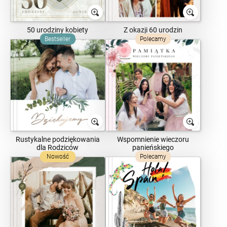
50 urodziny kobiety
Z okazji 60 urodzin
Bestseller
Polecamy
Rustykalne podziękowania
Wspomnienie wieczoru
dla Rodziców
panieńskiego
Nowość
Polecamy